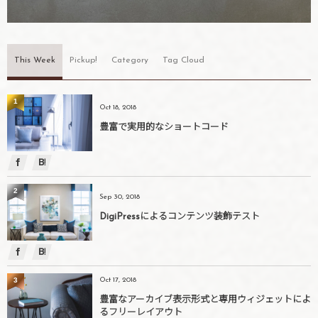
This Week
Pickup!
Category
Tag Cloud
1
Oct 18, 2018
豊富で実用的なショートコード
2
Sep 30, 2018
DigiPressによるコンテンツ装飾テスト
3
Oct 17, 2018
豊富なアーカイブ表示形式と専用ウィジェットによ
るフリーレイアウト