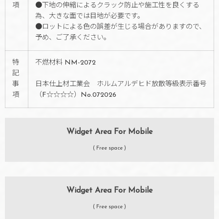
項
●下地の伸縮によるクラック防止や施工性を良くする
為、大きな面では目地が必要です。
●ロットによる色の誤差が生じる場合がありますので、
予め、ご了承ください。
特
不燃材料 NM-2072
記
事
日本仕上材工業会 ホルムアルデヒド放散等級表示番号
項
（F☆☆☆☆）No.072026
Widget Area For Mobile
( Free space )
Widget Area For Mobile
( Free space )