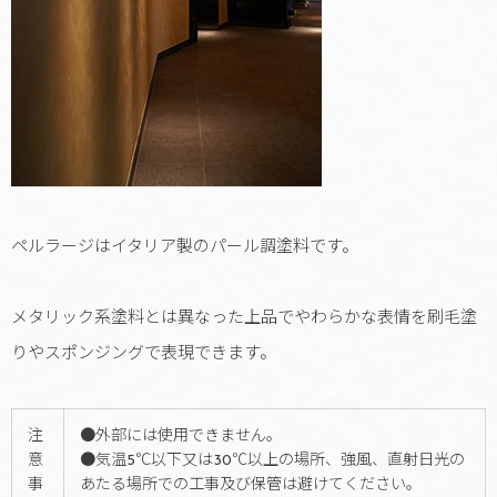
ペルラージはイタリア製のパール調塗料です。
メタリック系塗料とは異なった上品でやわらかな表情を刷毛塗
りやスポンジングで表現できます。
注
●外部には使用できません。
意
●気温5℃以下又は30℃以上の場所、強風、直射日光の
事
あたる場所での工事及び保管は避けてください。