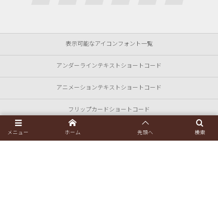
表示可能なアイコンフォント一覧
アンダーラインテキストショートコード
アニメーションテキストショートコード
フリップカードショートコード
セールスパネルショートコード
メニュー
ホーム
先頭へ
検索
商品カタログ
CSSスライダーショートコード
©
2008 - 2026
DUCALE : Official Site