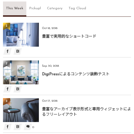
This Week
Pickup!
Category
Tag Cloud
1
Oct 18, 2018
豊富で実用的なショートコード
2
Sep 30, 2018
DigiPressによるコンテンツ装飾テスト
3
Oct 17, 2018
豊富なアーカイブ表示形式と専用ウィジェットによ
るフリーレイアウト
0