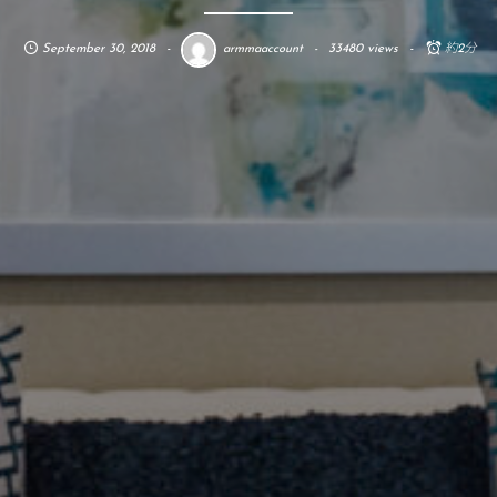
September
30
,
2018
33480 views
約2分
armmaaccount