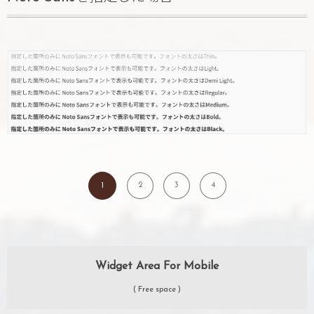
2
3
4
1
Widget Area For Mobile
( Free space )