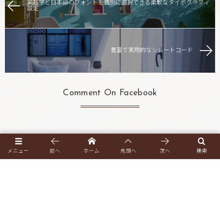
英数字と日本語のフォントを個別に選択できる柔軟なタイポグラフィ
設定
豊富で実用的なショートコード
Comment On Facebook
メニュー
前へ
ホーム
先頭へ
次へ
検索
This Week
Pickup!
Category
Tag Cloud