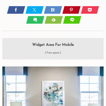
Widget Area For Mobile
( Free space )