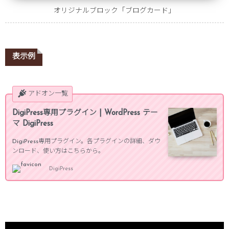
オリジナルブロック「ブログカード」
表示例
アドオン一覧
DigiPress専用プラグイン | WordPress テー
マ DigiPress
DigiPress専用プラグイン。各プラグインの詳細、ダウ
ンロード、使い方はこちらから。
DigiPress