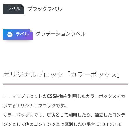
ブラックラベル
ラベル
グラデーションラベル
ラベル
オリジナルブロック「カラーボックス」
テーマに
プリセットのCSS装飾を利用したカラーボックス
を表
示するオリジナルブロックです。
カラーボックスでは、
CTAとして利用したり、独立したコンテ
ンツとして他のコンテンツとは区別したい場合に
活用できま