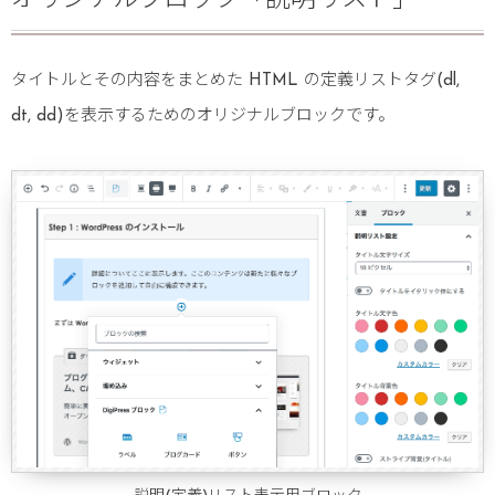
オリジナルブロック「説明リスト」
タイトルとその内容をまとめた HTML の定義リストタグ(dl,
dt, dd)を表示するためのオリジナルブロックです。