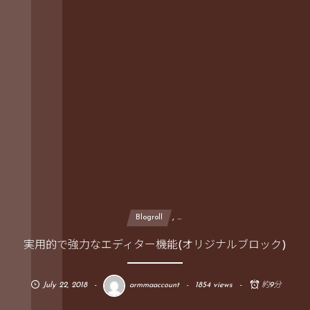
, …
Blogroll
実用的で強力なエディター機能(オリジナルブロック)
July
22
,
2018
1854 views
約9分
armmaaccount