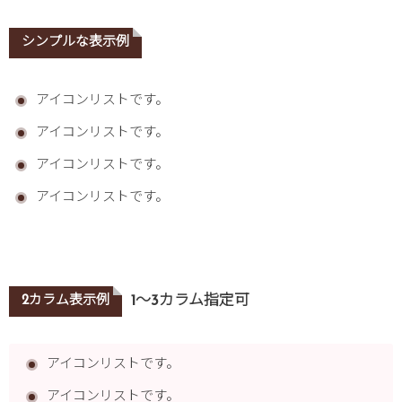
シンプルな表示例
アイコンリストです。
アイコンリストです。
アイコンリストです。
アイコンリストです。
1〜3カラム指定可
2カラム表示例
アイコンリストです。
アイコンリストです。