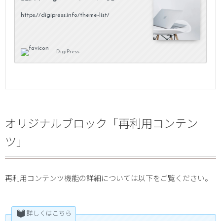
https://digipress.info/theme-list/
DigiPress
オリジナルブロック「再利用コンテン
ツ」
再利用コンテンツ機能の詳細については以下をご覧ください。
詳しくはこちら