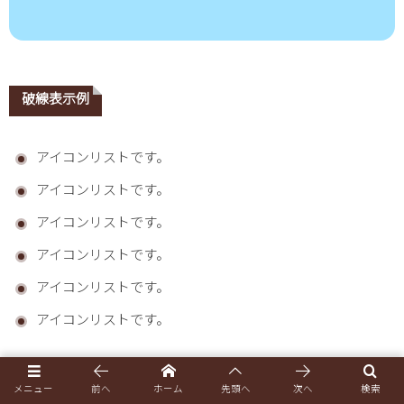
破線表示例
アイコンリストです。
アイコンリストです。
アイコンリストです。
アイコンリストです。
アイコンリストです。
アイコンリストです。
メニュー
前へ
ホーム
先頭へ
次へ
検索