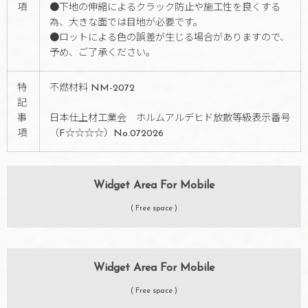
項
●下地の伸縮によるクラック防止や施工性を良くする
為、大きな面では目地が必要です。
●ロットによる色の誤差が生じる場合がありますので、
予め、ご了承ください。
特
不燃材料 NM-2072
記
事
日本仕上材工業会 ホルムアルデヒド放散等級表示番号
項
（F☆☆☆☆）No.072026
Widget Area For Mobile
( Free space )
Widget Area For Mobile
( Free space )