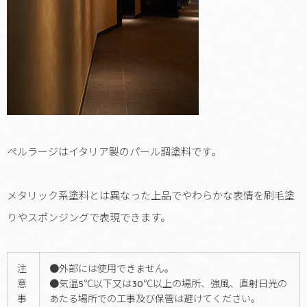
ペルラージはイタリア製のパール調塗料です。
メタリック系塗料とは異なった上品でやわらかな表情を刷毛塗
りやスポンジングで表現できます。
注
●外部には使用できません。
意
●気温5℃以下又は30℃以上の場所、強風、直射日光の
事
あたる場所での工事及び保管は避けてください。