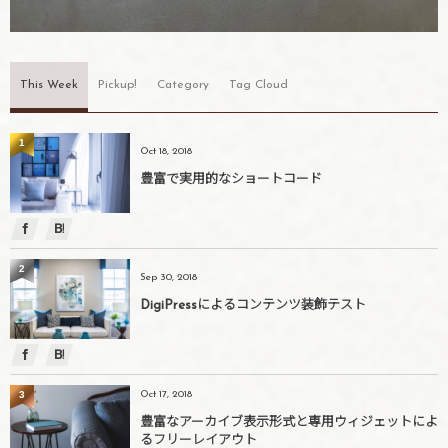
This Week
Pickup!
Category
Tag Cloud
1
Oct 18, 2018
豊富で実用的なショートコード
2
Sep 30, 2018
DigiPressによるコンテンツ装飾テスト
3
Oct 17, 2018
豊富なアーカイブ表示形式と専用ウィジェットによ
るフリーレイアウト