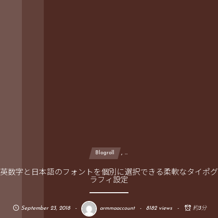
, …
Blogroll
英数字と日本語のフォントを個別に選択できる柔軟なタイポグ
ラフィ設定
September
23
,
2018
8182 views
約3分
armmaaccount