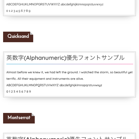
Quicksand
Montserrat