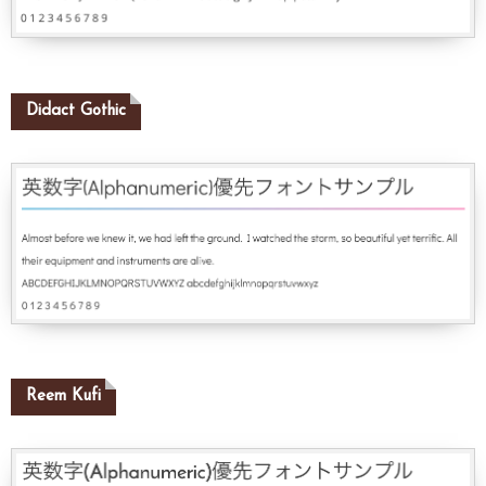
Didact Gothic
Reem Kufi