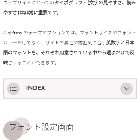
ウェブサイトにとっての
タイポグラフィ(文字の見やすさ、読み
やすさ)は非常に重要
です。
DigiPress のテーマオプションでは、フォントサイズやフォント
カラーだけでなく、サイトの属性や雰囲気に合う
英数字と日本
語のフォントを、それぞれ用意されている中から選ぶだけで反
映
させることができます。
INDEX
フォント設定画面
日本語フォントの選択
フォント設定画面
日本語フォントの表示比較
英数字優先フォントの選択