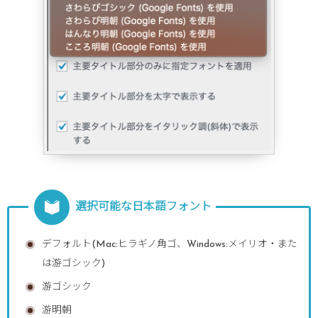
選択可能な日本語フォント
デフォルト(Mac:ヒラギノ角ゴ、Windows:メイリオ・また
は游ゴシック)
游ゴシック
游明朝