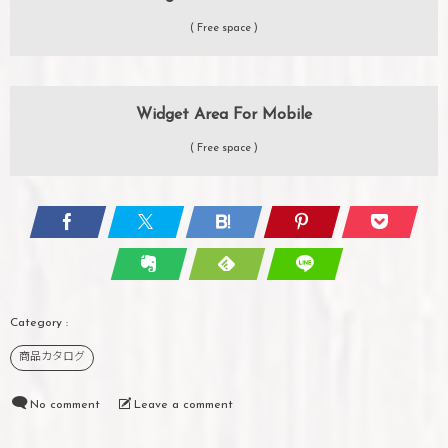
( Free space )
Widget Area For Mobile
( Free space )
商品カタログ
No comment
Leave a comment