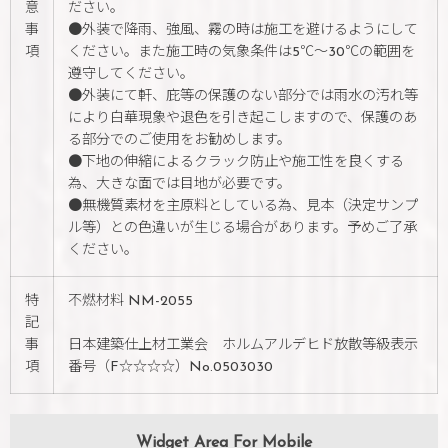
意
ださい。
事
●外装で降雨、強風、霧の時は施工を避けるようにして
項
ください。また施工時の気象条件は5℃〜30℃の範囲を
遵守してください。
●外装にて軒、庇等の保護のない部分では雨水の汚れ等
により白華現象や退色を引き起こしますので、保護のあ
る部分でのご使用をお勧めします。
●下地の伸縮によるクラック防止や施工性を良くする
為、大きな面では目地が必要です。
●無機質素材を主原料としている為、見本（決定サンプ
ル等）との色違いが生じる場合があります。予めご了承
ください。
特
不燃材料 NM-2055
記
事
日本建築仕上材工業会 ホルムアルデヒド放散等級表示
項
番号（F☆☆☆☆）No.0503030
Widget Area For Mobile