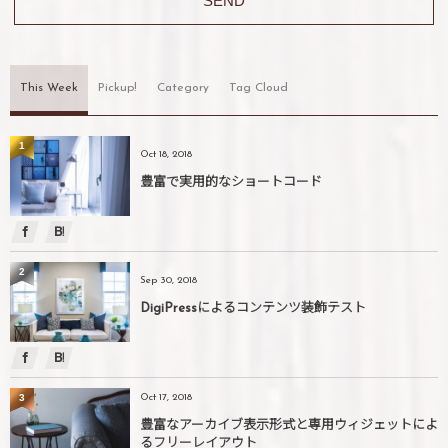
This Week
Pickup!
Category
Tag Cloud
1
Oct 18, 2018
豊富で実用的なショートコード
2
Sep 30, 2018
DigiPressによるコンテンツ装飾テスト
3
Oct 17, 2018
豊富なアーカイブ表示形式と専用ウィジェットによ
るフリーレイアウト