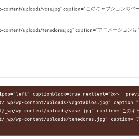
net/_wp/wp-content/uploads/vase.jpg” caption=
t/_wp/wp-content/uploads/tenedores.jpg” caption=
vipos="left" captionblack=true nexttext="次へ" prev
me.net/_wp/wp-content/uploads/vegetables.jp
me.net/_wp/wp-content/uploads/vase.jpg" cap
me.net/_wp/wp-content/uploads/tenedores.jpg"