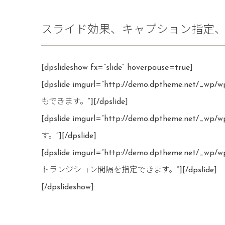
スライド効果、キャプション指定
[dpslideshow fx=”slide” hoverpause=true]
[dpslide imgurl=”http://demo.dptheme.n
もできます。”][/dpslide]
[dpslide imgurl=”http://demo.dptheme.
す。”][/dpslide]
[dpslide imgurl=”http://demo.dptheme.
トランジション間隔を指定できます。”][/dpslide]
[/dpslideshow]