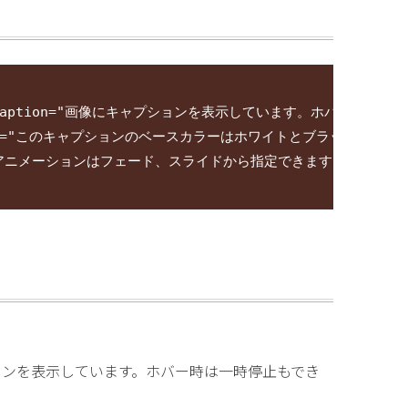
g" url="#" caption="画像にキャプションを表示しています。ホバー時は一
="#" caption="このキャプションのベースカラーはホワイトとブラックを選べます
.jpg" caption="アニメーションはフェード、スライドから指定できます。
tion=”画像にキャプションを表示しています。ホバー時は一時停止もでき