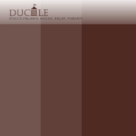
STUCCO-ITALIANO, MOSAIC, RELIEF, FINEARTS