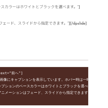
”このキャプションのベースカラーはホワイトとブラックを選べます。”]
”アニメーションはフェード、スライドから指定できます。”][/dpslide]
text="前へ"]

g" caption="画像にキャプションを表示しています。ホバー時は一時停止もできま
tion="このキャプションのベースカラーはホワイトとブラックを選べます。"][/dp
 caption="アニメーションはフェード、スライドから指定できます。"][/dpsli