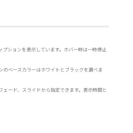
” caption=”画像にキャプションを表示しています。ホバー時は一時停止
ption=”このキャプションのベースカラーはホワイトとブラックを選べま
tion=”アニメーションはフェード、スライドから指定できます。表示時間と