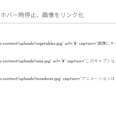
、ホバー時停止、画像をリンク化
et/_wp/wp-content/uploads/vegetables.jpg” url=”#
net/_wp/wp-content/uploads/vase.jpg” url=”#” ca
net/_wp/wp-content/uploads/tenedores.jpg” cap