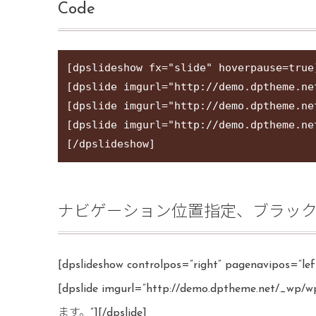
Code
[dpslideshow fx="slide" hoverpause=true]
[dpslide imgurl="http://demo.dpthe
[dpslide imgurl="http://demo.dpthe
[dpslide imgurl="http://demo.dpt
ナビゲーション位置指定、ブラッ
[dpslideshow controlpos=”right” pagenavipos=”l
[dpslide imgurl=”http://demo.dptheme.
ます。”][/dpslide]