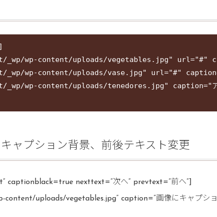


me.net/_wp/wp-content/uploads/vegetables.jp
me.net/_wp/wp-content/uploads/vase.jpg" url
heme.net/_wp/wp-content/uploads/tenedores
クキャプション背景、前後テキスト変更
eft” captionblack=true nexttext=”次へ” prevtext=”前へ”]
net/_wp/wp-content/uploads/vegetables.jpg” cap