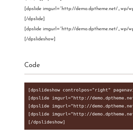
[dpslide imgurl=”http://demo.dptheme.
[/dpslide]
[dpslide imgurl=”http://demo.dptheme.ne
[/dpslideshow]
Code
[dpslideshow controlpos="right" pagena
[dpslide imgurl="http://demo.dpthe
[dpslide imgurl="http://demo.dpthe
[dpslide imgurl="http://demo.dpthe