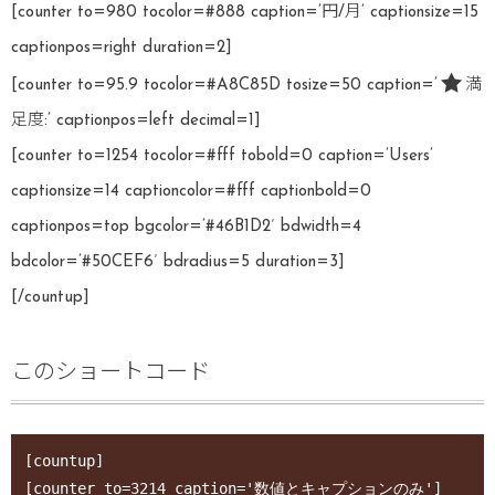
[counter to=980 tocolor=#888 caption=’円/月’ captionsize=15
captionpos=right duration=2]
[counter to=95.9 tocolor=#A8C85D tosize=50 caption=’
満
足度:’ captionpos=left decimal=1]
[counter to=1254 tocolor=#fff tobold=0 caption=’Users’
captionsize=14 captioncolor=#fff captionbold=0
captionpos=top bgcolor=’#46B1D2′ bdwidth=4
bdcolor=’#50CEF6′ bdradius=5 duration=3]
[/countup]
このショートコード
[countup]

[counter to=3214 caption='数値とキャプションのみ']
