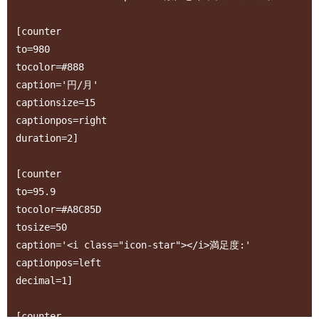
[counter

to=980 

tocolor=#888 

caption='円/月' 

captionsize=15 

captionpos=right 

duration=2]

[counter 

to=95.9 

tocolor=#A8C85D

tosize=50

caption='<i class="icon-star"></i>満足度:'

captionpos=left 

decimal=1]

[counter 
