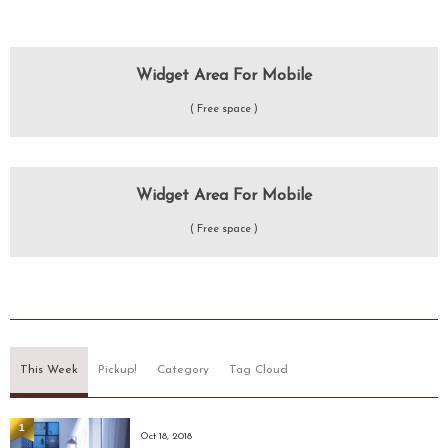
to=1254

tocolor=#fff

tobold=0

Widget Area For Mobile
caption='Users'

( Free space )
captionsize=14

captioncolor=#fff

captionbold=0

captionpos=top

Widget Area For Mobile
bgcolor=#46B1D2 

( Free space )
bdwidth=4

bdcolor=#50CEF6 

bdradius=5 

duration=3]

[/countup]
This Week
Pickup!
Category
Tag Cloud
1
Oct 18, 2018