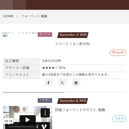
HOME
フォーマット 動画
モバイル
September
11
,
2018
スマートフォン表示例
Blogroll
総工費用
2,450,000円
デザイナー評価
★★★★☆ 80%
フリーテキスト
最大3項目まで任意のメタ情報を表示できます。
イチオシ
September
8
,
2018
投稿フォーマットのテスト: 動画
Cat A