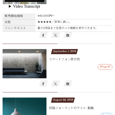
販売開始価格
940,000円〜
状態
★★★★★／非常に良い。
フリーテキスト
最大3項目まで任意のメタ情報を表示できます。
September
1
,
2018
スマートフォン表示例
Blogroll
August
26
,
2018
投稿フォーマットのテスト: 動画